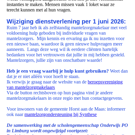
instanties te maken. Mensen missen vaak 1 loket waar ze
terecht kunnen met al hun vragen.
Wijziging dienstverlening per 1 juni 2026:
Ruim 7 jaar heb ik als zelfstandig mantelzorgmakelaar met veel
voldoening hulp geboden bij individuele vragen van
mantelzorgers. Mijn kennis en ervaring ga ik nu inzetten voor
een nieuwe baan, waardoor ik geen nieuwe hulpvragen meer
aanneem. Langs deze weg wil ik eerdere cliënten hartelijk
bedanken voor het vertrouwen dat jullie in mij hebben gesteld.
Mantelzorgers, jullie zijn van onschatbare waarde!
Heb je een vraag waarbij je hulp kunt gebruiken?
Weet dan
dat je er niet alléén voor hoeft te staan.
Ik verwijs je graag naar de website van de
beroepsvereniging
van mantelzorgmakelaars
Via de button rechtsboven op hun pagina vind je andere
mantelzorgmakelaars in onze regio met hun contactgegevens.
Voor inwoners van de gemeente Horst aan de Maas: informeer
ook naar
mantelzorgondersteuning bij Synthese
De samenwerking met de scholengemeenschap Onderwijs PO
in Limburg wordt ongewijzigd voortgezet: